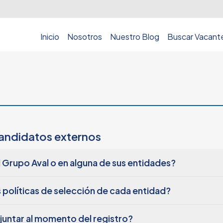
Inicio
Nosotros
Nuestro Blog
Buscar Vacant
andidatos externos
 Grupo Aval o en alguna de sus entidades?
catorias:
 políticas de selección de cada entidad?
eo Talento Aval.
 actualizada.
 encontrarás los requisitos específicos definidos por la entidad, ta
ntar al momento del registro?
 y postúlate a las vacantes que se ajusten a tu perfil e intereses.