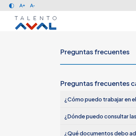
A+
A-
Preguntas frecuentes
Preguntas frecuentes c
¿Cómo puedo trabajar en el
Para participar en nuestras convo
¿Dónde puedo consultar las
1. Regístrate en el portal de empl
2. Crea tu perfil con información
En la publicación de cada vacante
¿Qué documentos debo adju
3. Consulta las ofertas disponibles