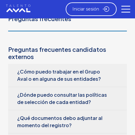
Iniciar sesión
Preguntas frecuentes
Preguntas frecuentes candidatos
externos
¿Cómo puedo trabajar en el Grupo
Aval o en alguna de sus entidades?
Para participar en nuestras convocatorias:
¿Dónde puedo consultar las políticas
1. Regístrate en el portal de empleo Talento Aval.
de selección de cada entidad?
2. Crea tu perfil con información actualizada.
3. Consulta las ofertas disponibles y postúlate a
En la publicación de cada vacante encontrarás los
¿Qué documentos debo adjuntar al
las vacantes que se ajusten a tu perfil e intereses.
requisitos específicos definidos por la entidad,
momento del registro?
4. Asegúrate de leer y aceptar la política de
tanto para candidatos internos como externos. Te
tratamiento de datos personales.